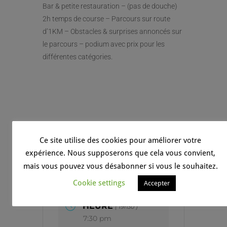
Bar & petite restauration – (pas de douche)
2h temps de course – Parcours sur route
d’1KM – Obstacles & surprises annoncés sur
le parcours – podium avec prix pour les
différentes catégories.
Ce site utilise des cookies pour améliorer votre
expérience. Nous supposerons que cela vous convient,
mais vous pouvez vous désabonner si vous le souhaitez.
DATE
Juil 15 2022
Cookie settings
Accepter
HEURE
( 19h30 )
7:30 pm